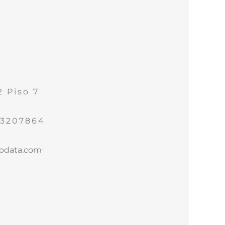
2 Piso 7
53207864
glodata.com