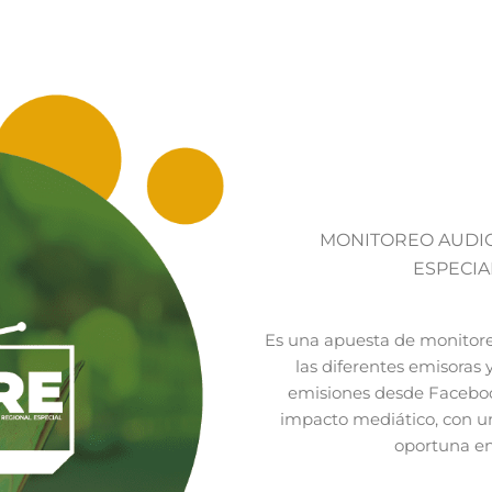
MONITOREO AUDIO
ESPECIA
Es una apuesta de monitore
las diferentes emisoras 
emisiones desde Facebo
impacto mediático, con u
oportuna en