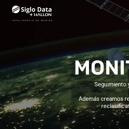
Ir
al
contenido
MONI
Seguimiento y
Además creamos rep
reclasifica